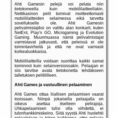
Ahti Gamesin pelejä voi pelata niin
tietokoneella kuin mobiililaitteellakin.
Nettikasinon pelit toimivat moitteettomasti
mobiililaitteiden selaimessa eikä tarvetta
sovellukselle ole. Ahti Gamesin
pelivalmistajiksi on valittu alan konkarit, kuten
NetEnt, Play'n GO, Microgaming ja Evolution
Gaming. Muunmuassa nämä pelivalmistajat
varmistavat jatkuvasti, että peleissä ei ole
toimintavirheitä ja että ne ovat varmasti
korkealuokkaisia.
Mobiililaitteilla voidaan suorittaa kaikki samat
toiminnot kuin selainversiossakin. Pelaajan ei
siis tarvitse avata tietokonetta tehdäkseen
talletuksen pelitililleen.
Ahti Games ja vastuullinen pelaaminen
Ahti Games ottaa liiallisen pelaamisen vaarat
tosissaan. Niinpä jokaisella pelaajalla on
oikeus asettaa itselleen pelirajoja.
Uhkapelaamisen tulisi olla viihdettä, ei
tulonhankkimiskeino. Siitä syystä Ahti huolehtii
pelaajistaan ja tekee kaikkensa, ettei pelaaja