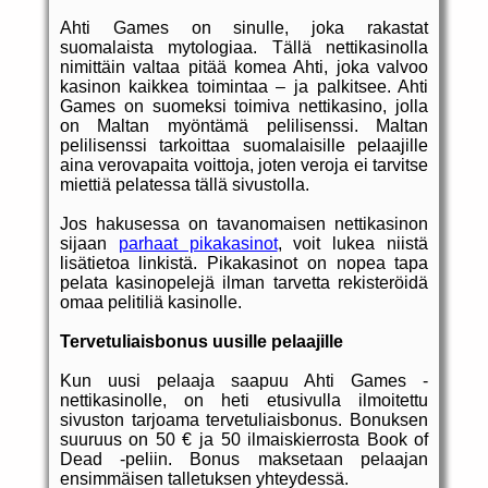
Ahti Games on sinulle, joka rakastat
suomalaista mytologiaa. Tällä nettikasinolla
nimittäin valtaa pitää komea Ahti, joka valvoo
kasinon kaikkea toimintaa – ja palkitsee. Ahti
Games on suomeksi toimiva nettikasino, jolla
on Maltan myöntämä pelilisenssi. Maltan
pelilisenssi tarkoittaa suomalaisille pelaajille
aina verovapaita voittoja, joten veroja ei tarvitse
miettiä pelatessa tällä sivustolla.
Jos hakusessa on tavanomaisen nettikasinon
sijaan
parhaat pikakasinot
, voit lukea niistä
lisätietoa linkistä. Pikakasinot on nopea tapa
pelata kasinopelejä ilman tarvetta rekisteröidä
omaa pelitiliä kasinolle.
Tervetuliaisbonus uusille pelaajille
Kun uusi pelaaja saapuu Ahti Games -
nettikasinolle, on heti etusivulla ilmoitettu
sivuston tarjoama tervetuliaisbonus. Bonuksen
suuruus on 50 € ja 50 ilmaiskierrosta Book of
Dead -peliin. Bonus maksetaan pelaajan
ensimmäisen talletuksen yhteydessä.