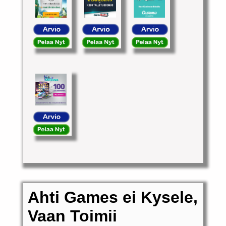
Ahti Games ei Kysele,
Vaan Toimii