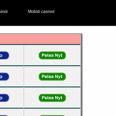
inot
Mobiili casinot