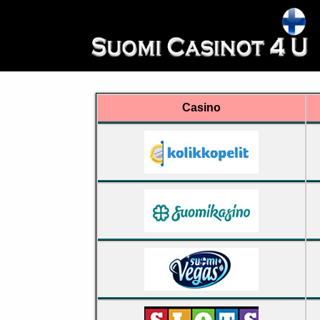
Casino